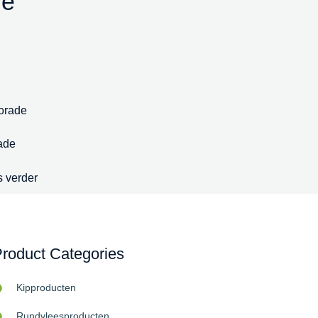
ie
ade
 verder
roduct Categories
Kipproducten
Rundvleesproducten