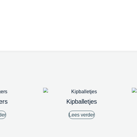
ers
Kipballetjes
der
Lees verder