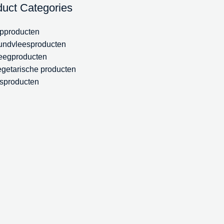
duct Categories
pproducten
undvleesproducten
eegproducten
getarische producten
sproducten