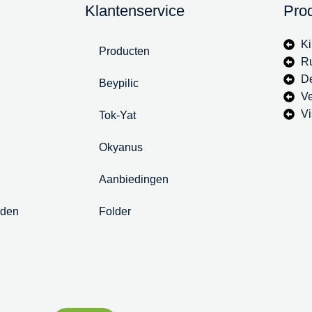
Klantenservice
Pro
Ki
Producten
R
D
Beypilic
Ve
Vi
Tok-Yat
Okyanus
Aanbiedingen
rden
Folder